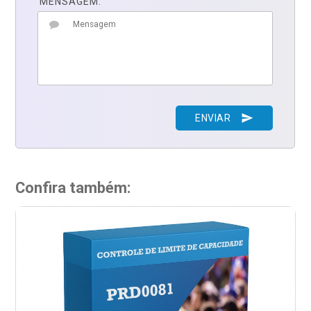
MENSAGEM:
send
ENVIAR
Confira também: